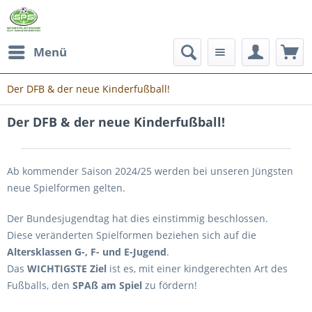
Menü
Der DFB & der neue Kinderfußball!
Der DFB & der neue Kinderfußball!
Ab kommender Saison 2024/25 werden bei unseren Jüngsten
neue Spielformen gelten.
Der Bundesjugendtag hat dies einstimmig beschlossen.
Diese veränderten Spielformen beziehen sich auf die
Altersklassen G-, F- und E-Jugend
.
Das
WICHTIGSTE
Ziel
ist es, mit einer kindgerechten Art des
Fußballs, den
SPAß am Spiel
zu fördern!