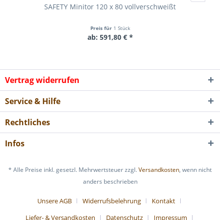
SAFETY Minitor 120 x 80 vollverschweißt
Preis für
1 Stück
ab: 591,80 € *
Vertrag widerrufen
Service & Hilfe
Rechtliches
Infos
* Alle Preise inkl. gesetzl. Mehrwertsteuer zzgl.
Versandkosten
, wenn nicht
anders beschrieben
Unsere AGB
Widerrufsbelehrung
Kontakt
Liefer- & Versandkosten
Datenschutz
Impressum