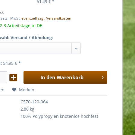
51,49 € *
ück
gesetzl. MwSt.
eventuell zzgl. Versandkosten
 2-3 Arbeitstage in DE
wahl: Versand / Abholung:
s:
54,95
€
*
In den
Warenkorb
hen
Merken
:
C570-120-064
2,80 kg
100% Polypropylen knotenlos hochfest