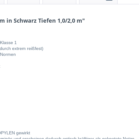
 in Schwarz Tiefen 1,0/2,0 m"
 Klasse 1
urch extrem reißfest)
A Normen
t
OPYLEN gewirkt
uminös und erscheinen dadurch optisch kräftiger als geknotete Netze