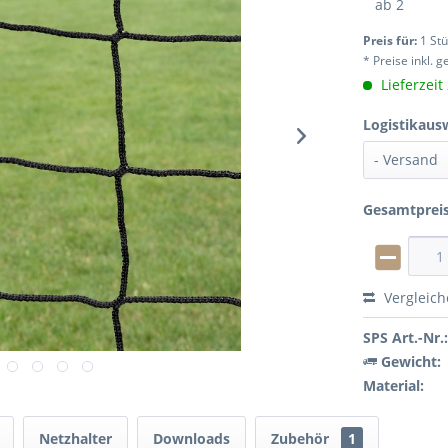
ab
2
Preis für:
1 St
* Preise inkl. 
Lieferzeit
Logistikaus
Gesamtprei
Vergleic
SPS Art.-Nr.
Gewicht:
Material:
Netzhalter
Downloads
Zubehör
1