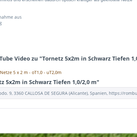
fnahme aus
g
ube Video zu "Tornetz 5x2m in Schwarz Tiefen 1,
Netze 5 x 2 m - oT1,0 - uT2,0m
z 5x2m in Schwarz Tiefen 1,0/2,0 m"
do. 9, 3360 CALLOSA DE SEGURA (Alicante), Spanien, https://rombu