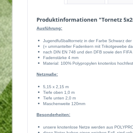
Produktinformationen "Tornetz 5x2m
Ausführung:
Jugendfußballtornetz in der Farbe Schwarz der
(= ummantelter Fadenkern mit Trikotgewebe dad
nach DIN EN 748 und den DFB sowie den FIF
Fadenstärke 4 mm
Material: 100% Polypropylen knotenlos hochfes
Netzmaße:
5,15 x 2,15 m
Tiefe oben 1,0 m
Tiefe unten 2,0 m
Maschenweite 120mm
Besonderheiten:
unsere knotenlose Netze werden aus POLYPR
diese Netze haben einen weichen Fall, sind vol