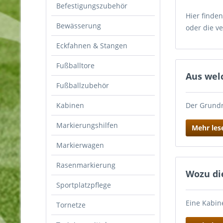
Befestigungszubehör
Hier finde
Bewässerung
oder die v
Eckfahnen & Stangen
Fußballtore
Aus wel
Fußballzubehör
Kabinen
Der Grundr
Markierungshilfen
Mehr les
Markierwagen
Rasenmarkierung
Wozu di
Sportplatzpflege
Eine Kabin
Tornetze